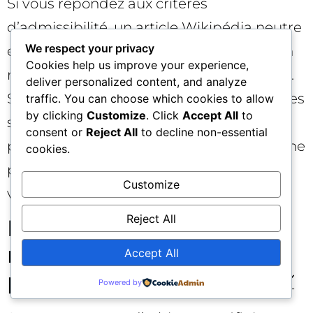
Si vous répondez aux critères
d’admissibilité, un article Wikipédia neutre
We respect your privacy
et sourcé, couplé à un item Wikidata bien
Cookies help us improve your experience,
rempli, peut aider à stabiliser votre entité.
deliver personalized content, and analyze
Si ce n’est pas le cas, alimentez des sources
traffic. You can choose which cookies to allow
by clicking
Customize
. Click
Accept All
to
secondaires de qualité pour, à terme, y
consent or
Reject All
to decline non-essential
prétendre. L’objectif n’est pas d’obtenir une
cookies.
page à tout prix, mais de renforcer la
Customize
vérifiabilité autour de votre marque.
Reject All
Mesurer l’impact des
mentions marque et
Accept All
piloter par les données 📈
Powered by