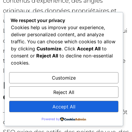
contenus d’expérience, des angles
originaux, des données propriétaires et
une présence régulière hors de votre site.
We respect your privacy
Cookies help us improve your experience,
Les marques qui gagnent seront celles qui
deliver personalized content, and analyze
combinent excellence éditoriale, autorité
traffic. You can choose which cookies to allow
by clicking
Customize
. Click
Accept All
to
relationnelle et propreté technique – un
consent or
Reject All
to decline non-essential
trépied où le Branding SEO tient le rôle de
cookies.
liant.
Customize
Erreurs fréquentes à
Reject All
éviter ❌
Accept All
– Traiter le branding comme un logo plutôt
Powered by
qu’un système de preuves. Le Branding