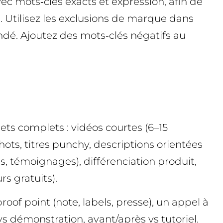
c mots‑clés exacts et expression, afin de
 Utilisez les exclusions de marque dans
andé. Ajoutez des mots‑clés négatifs au
ets complets : vidéos courtes (6–15
ots, titres punchy, descriptions orientées
les, témoignages), différenciation produit,
rs gratuits).
of point (note, labels, presse), un appel à
vs démonstration, avant/après vs tutoriel.