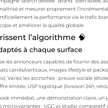
mpagne Search dédiée “Brand” bien isolée, ave
aîtrisé et mesurer proprement l’incrémental.
rtificiellement la performance via le trafic br
cope et améliorer la qualité globale.
issent l’algorithme 🧠
 adaptés à chaque surface
se les annonceurs capables de fournir des ass
s carrés/verticaux, images lifestyle et packsh
ix). Variez les accroches : preuve sociale (étoi
re limitée, USP logistique (livraison 24h, retou
ook immédiat, une démonstration claire, un pro
s micro‑variantes : UGC vs studio, comparatif 