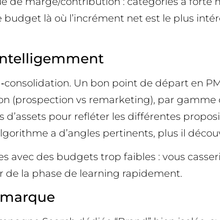
 de marge/contribution : catégories à forte 
e budget là où l’incrément net est le plus inté
intelligemment
ltra‑consolidation. Un bon point de départ en 
tion (prospection vs remarketing), par gamme 
 d’assets pour refléter les différentes proposit
s l’algorithme a d’angles pertinents, plus il d
avec des budgets trop faibles : vous casseri
ir de la phase de learning rapidement.
e marque