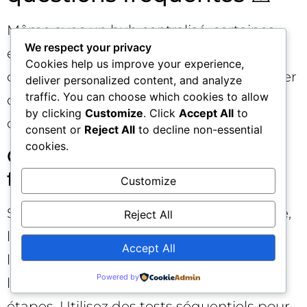
Même avec un hub centralisé, certaines
We respect your privacy
erreurs classiques peuvent fausser vos
Cookies help us improve your experience,
conclusions. Les anticiper vous fera gagner
deliver personalized content, and analyze
traffic. You can choose which cookies to allow
des semaines de budget et des
by clicking
Customize
. Click
Accept All
to
opportunités de croissance.
consent or
Reject All
to decline non-essential
cookies.
Changer trop de choses à la
fois 🔄
Customize
Si vous modifiez simultanément l’enchère,
Reject All
le ciblage et les créations, vous rendrez
Accept All
l’attribution de l’impact impossible. Isolez
Powered by
les variables critiques et procédez par
étapes. Utilisez des tests séquentiels pour