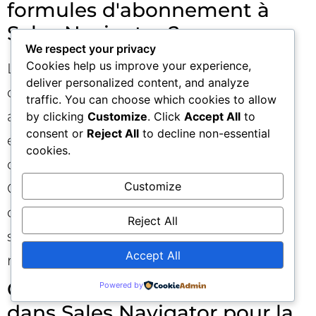
formules d'abonnement à
Sales Navigator ?
We respect your privacy
Cookies help us improve your experience,
LinkedIn propose plusieurs niveaux
deliver personalized content, and analyze
d’abonnement pour Sales Navigator,
traffic. You can choose which cookies to allow
adaptés aux besoins des petites
by clicking
Customize
. Click
Accept All
to
consent or
Reject All
to decline non-essential
entreprises, des grandes équipes
cookies.
commerciales ou des indépendants.
Customize
Chaque niveau offre des fonctionnalités
différentes, comme des crédits InMail
Reject All
supplémentaires ou des filtres de
Accept All
recherche avancés.
Comment utiliser les InMail
Powered by
dans Sales Navigator pour la