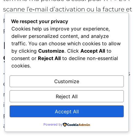
scanne l’e‑mail d’activation ou la facture et
propose d’ajouter une alerte calendrier
We respect your privacy
Cookies help us improve your experience,
pour éviter la reconduction. 🔔📨
deliver personalized content, and analyze
Limites, risques et
traffic. You can choose which cookies to allow
by clicking
Customize
. Click
Accept All
to
garde‑fous
consent or
Reject All
to decline non-essential
cookies.
• Qualité des données personnelles : si vos
Customize
e‑mails sont désordonnés ou vos photos
mal catégorisées, la réponse peut être
Reject All
incomplète ou imprécise. L’Intelligence
Accept All
personnelle n’est pas magique : elle
amplifie l’état de vos données. 🧹
Powered by