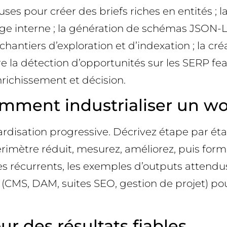
s pour créer des briefs riches en entités ; la c
llage interne ; la génération de schémas JSON
 chantiers d’exploration et d’indexation ; la cr
re la détection d’opportunités sur les SERP fe
enrichissement et décision.
 comment industrialiser un w
dardisation progressive. Décrivez étape par ét
n périmètre réduit, mesurez, améliorez, puis fo
récurrents, les exemples d’outputs attendus et
(CMS, DAM, suites SEO, gestion de projet) pour 
ur des résultats fiables