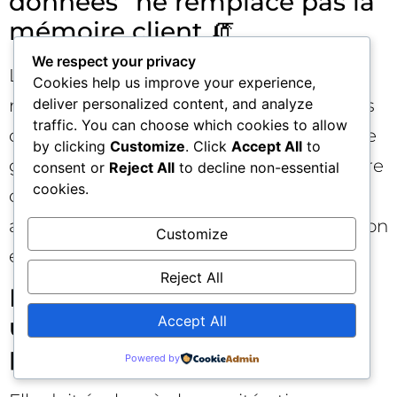
données” ne remplace pas la
mémoire client 🧯
We respect your privacy
Les connecteurs data sont utiles, mais ils
Cookies help us improve your experience,
ne codifient pas la voix, les décisions et les
deliver personalized content, and analyze
traffic. You can choose which cookies to allow
contraintes. Sans mémoire client, l’IA reste
by clicking
Customize
. Click
Accept All
to
générique. À l’inverse, une bonne mémoire
consent or
Reject All
to decline non-essential
cookies.
client peut produire de la valeur même
avec peu de données, car elle cadre l’action
Customize
et la qualité.
Reject All
La mémoire client n’est pas
Accept All
un projet unique, mais un
produit vivant 🔄
Powered by