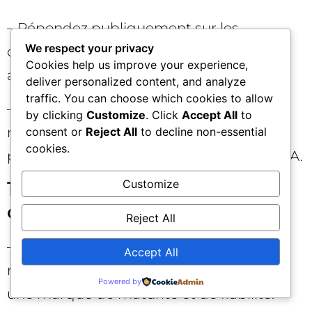
– Répondez publiquement sur les
We respect your privacy
communautés clés. Désamorcez les
Cookies help us improve your experience,
approximations, sans condescendance.
deliver personalized content, and analyze
traffic. You can choose which cookies to allow
– Briefez les porte-parole et alignez les
by clicking
Customize
. Click
Accept All
to
messages. La cohérence multiplie la
consent or
Reject All
to decline non-essential
cookies.
probabilité d’être repris fidèlement par l’IA.
Customize
14) 7 jours : réparer et
capitaliser
Reject All
– Publiez un post‑mortem clair : cause
Accept All
racine, mesures, échéances de suivi. C’est
Powered by
une marque de maturité et de fiabilité.