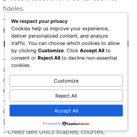
fidèles.
– Ajoutez un “TL;DR” au début avec les
We respect your privacy
Cookies help us improve your experience,
points clés en 3–5 lignes.
deliver personalized content, and analyze
Maillage, ancres et canonical
traffic. You can choose which cookies to allow
by clicking
Customize
. Click
Accept All
to
consent or
Reject All
to decline non-essential
– Reliez vos pages piliers à des sous-
cookies.
articles spécialisés avec des ancres
descriptives (ex. “méthodologie d’audit
Customize
énergétique”).
Reject All
– Utilisez les
canonical
pour éviter la
dilution entre doublons/variantes
Accept All
(impression, paramètres d’URL).
Powered by
– Créez des URLs stables, courtes,