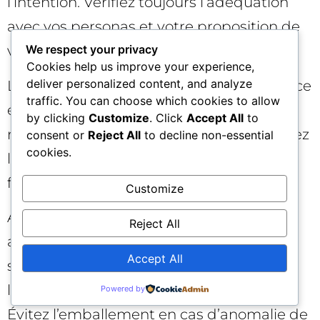
l’intention. Vérifiez toujours l’adéquation
avec vos personas et votre proposition de
We respect your privacy
valeur.
Cookies help us improve your experience,
deliver personalized content, and analyze
Laisser l’IA réécrire la marque: la cohérence
traffic. You can choose which cookies to allow
éditoriale et la précision sont non
by clicking
Customize
. Click
Accept All
to
négociables. Sans garde-fous, vous risquez
consent or
Reject All
to decline non-essential
cookies.
le hors-sujet, la banalisation ou l’erreur
factuelle.
Customize
Automatiser sans bornes: toute
Reject All
automatisation doit être bornée par des
Accept All
seuils de sécurité (plafonds budgétaires,
listes d’exclusion, limites de fréquence).
Powered by
Évitez l’emballement en cas d’anomalie de