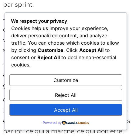
par sprint.
– KPIs business : trafic organique qualifié,
We respect your privacy
Cookies help us improve your experience,
conversions assistées, revenus attribués,
deliver personalized content, and analyze
variation du CTR après optimisation des
traffic. You can choose which cookies to allow
snippets.
by clicking
Customize
. Click
Accept All
to
consent or
Reject All
to decline non-essential
– Qualité : taux de retours QA, taux
cookies.
d’acceptation éditoriale, conformité aux
Customize
guidelines.
Reject All
Construisez un tableau de bord mixant
Accept All
l’efficacité opérationnelle (temps et coûts)
et l’impact SEO/business. Faites des bilans
Powered by
par lot : ce qui a marché, ce qui doit être