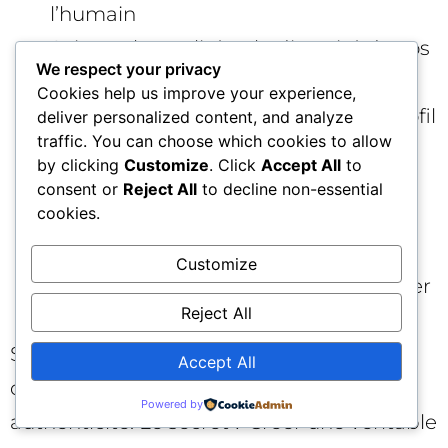
l’humain
Soignez la qualité et la diversité de vos
We respect your privacy
contenus
Cookies help us improve your experience,
Optimisez chaque détail de votre profil
deliver personalized content, and analyze
traffic. You can choose which cookies to allow
Gardez une cadence régulière de
by clicking
Customize
. Click
Accept All
to
publication
consent or
Reject All
to decline non-essential
cookies.
Collaborez avec des influenceurs
choisis
Customize
Analysez vos résultats pour progresser
Reject All
sans cesse
Se démarquer sur Instagram en 2025
Accept All
demande créativité, analyse et
Powered by
authenticité. Le secret ? Créer une véritable