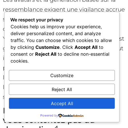
ressemblance exigent une vigilance accrue
sur les droits à l’image et la
We respect your privacy
Cookies help us improve your experience,
communication avec les audiences. Sur
deliver personalized content, and analyze
YouTube 2026, soyez explicite sur ce qui est
traffic. You can choose which cookies to allow
by clicking
Customize
. Click
Accept All
to
généré ou modifié par IA lorsque cela peut
consent or
Reject All
to decline non-essential
influencer la perception. Pour les
cookies.
partenariats, respectez scrupuleusement
Customize
les règles de divulgation (sponsorisation,
liens affiliés, placements de produits) —
Reject All
surtout dans Shorts où tout va vite.
Accept All
Mesure et attribution : ne
Powered by
vous contentez pas du