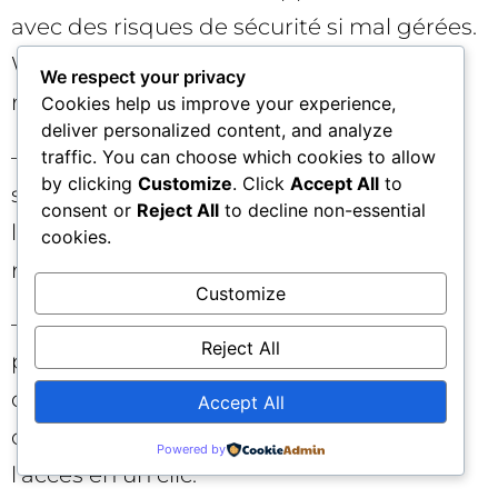
avec des risques de sécurité si mal gérées.
WPVibe standardise et sécurise, tout en
We respect your privacy
restant extensible.
Cookies help us improve your experience,
deliver personalized content, and analyze
– Plugins IA « monolithiques » verrouillés
traffic. You can choose which cookies to allow
by clicking
Customize
. Click
Accept All
to
sur un fournisseur : simples au départ,
consent or
Reject All
to decline non-essential
limitants ensuite. WPVibe, grâce au MCP,
cookies.
reste agnostique et évolutif.
Customize
– Services SaaS tiers « autopilotes » :
Reject All
pratiques mais souvent opaques côté
données. WPVibe maintient le contrôle
Accept All
côté WordPress et vous laisse révoquer
Powered by
l’accès en un clic.