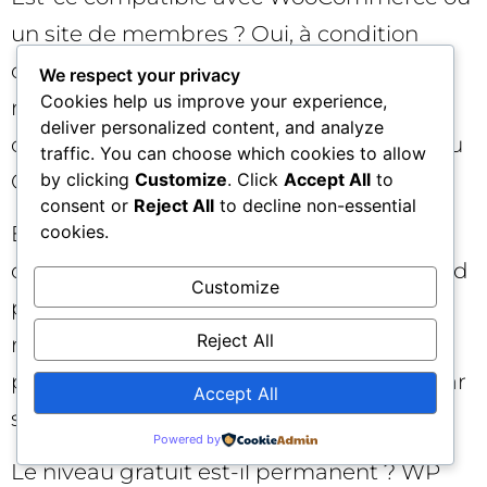
un site de membres ? Oui, à condition
d’exclure le panier, la caisse et les zones
We respect your privacy
Cookies help us improve your experience,
membres du cache HTML. Les assets de
deliver personalized content, and analyze
ces pages peuvent toutefois bénéficier du
traffic. You can choose which cookies to allow
CDN.
by clicking
Customize
. Click
Accept All
to
consent or
Reject All
to decline non-essential
Et côté multisite ou staging ? Testez
cookies.
d’abord sur un environnement de préprod
Customize
pour vérifier les URLs, les certificats et les
Reject All
règles d’exclusion, puis déployez sur la
prod. En multisite, validez le périmètre par
Accept All
site enfant.
Powered by
Le niveau gratuit est-il permanent ? WP