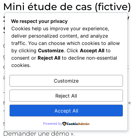
Mini étude de cas (fictive)
: 8 semaines de workflow
We respect your privacy
SEO dans une PME B2B
Cookies help us improve your experience,
deliver personalized content, and analyze
traffic. You can choose which cookies to allow
Contexte : éditeur SaaS avec 1 marketeur
by clicking
Customize
. Click
Accept All
to
généraliste. Objectif : augmenter les
consent or
Reject All
to decline non-essential
cookies.
démos issues de l’organique sans budget
additionnel.
Customize
– S1–S2 : hygiène technique (404,
Reject All
redirections, sitemap), refresh de la page «
Accept All
Tarifs » (clarification des plans, FAQ
schema), ajout de 10 liens internes vers «
Powered by
Demander une démo ».