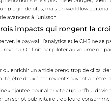
gmentation ». Elle siphonne le budget, ralenti
 un plugin de plus, mais un workflow éditori
erie avancent à l’unisson.
trois impacts qui rongent la cro
erver, le paywall, l’analytics et le CMS ne se p
u revenu. On finit par piloter au volume de pag
er ou enrichir un article prend trop de clics, de
alité, être deuxième revient souvent à n’être p
ne » ajoutée pour aller vite aujourd’hui devie
ler un script publicitaire trop lourd consomme