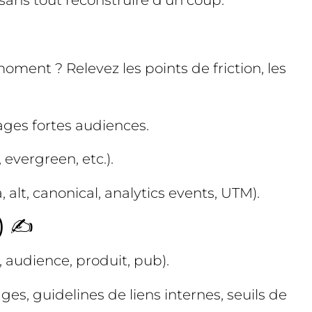
ans tout reconstruire d’un coup.
moment ? Relevez les points de friction, les
pages fortes audiences.
 evergreen, etc.).
 alt, canonical, analytics events, UTM).
) ✍️
O, audience, produit, pub).
ges, guidelines de liens internes, seuils de