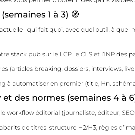
s vous permet d’obtenir des gains visibles s
 (semaines 1 à 3) 🧭
tuelle : qui fait quoi, avec quel outil, à quel 
tre stack pub sur le LCP, le CLS et l’INP des 
s (articles breaking, dossiers, interviews, live,
ng à automatiser en premier (title, Hn, schéma,
et des normes (semaines 4 à 6
 le workflow éditorial (journaliste, éditeur, SE
barits de titres, structure H2/H3, règles d’ima