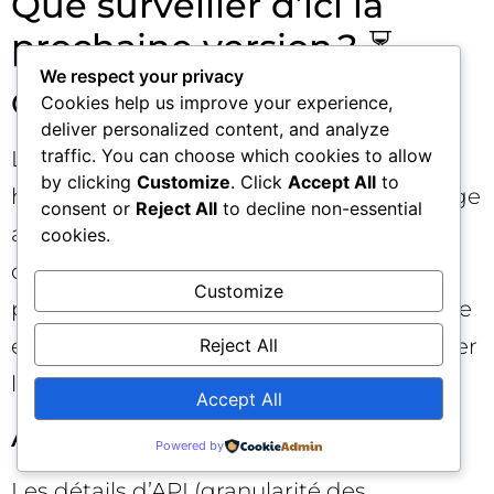
Que surveiller d’ici la
prochaine version ? ⏳
We respect your privacy
Clarté du positionnement
Cookies help us improve your experience,
deliver personalized content, and analyze
traffic. You can choose which cookies to allow
Le projet doit affirmer s’il priorise l’usage
by clicking
Customize
. Click
Accept All
to
humain, l’usage agent, ou un double usage
consent or
Reject All
to decline non-essential
assumé. Chacun implique des arbitrages
cookies.
d’UX, de schéma de données et de
Customize
permissions. Une feuille de route publique
et des cas d’usage illustrés aideront à lever
Reject All
les ambiguïtés.
Accept All
API et confidentialité
Powered by
Les détails d’API (granularité des