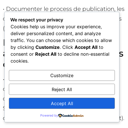
• Documenter le process de publication, les
délais de mise en ligne, les cas particuliers
We respect your privacy
Cookies help us improve your experience,
(mise à jour urgente, breaking news…).
deliver personalized content, and analyze
Les limites d’Astro à
traffic. You can choose which cookies to allow
by clicking
Customize
. Click
Accept All
to
anticiper (et comment les
consent or
Reject All
to decline non-essential
cookies.
contourner) 🧩
Customize
• Fonctionnalités dynamiques lourdes: e-
commerce très riche, membres, tableaux
Reject All
de bord utilisateurs… peuvent nécessiter
Accept All
SSR, microservices ou des solutions
Powered by
dédiées (et parfois un WordPress complet).