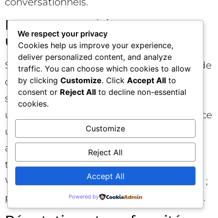
conversationnels.
Latence, expérience
We respect your privacy
utilisateur et classement
Cookies help us improve your experience,
deliver personalized content, and analyze
Si vos fonctionnalités critiques (résumés de
traffic. You can choose which cookies to allow
by clicking
Customize
. Click
Accept All
to
contenus, recommandations, chat)
consent or
Reject All
to decline non-essential
s’appuient sur l’IA, une indisponibilité ou
cookies.
une latence excessive dégrade l’expérience
Customize
utilisateur. Indirectement, cela peut
amplifier les signaux négatifs (rebonds,
Reject All
temps sur page), avec un impact SEO.
Accept All
WordPress 7.0 permet d’aller loin côté UX ;
protégez les briques qui la rendent fluide.
Powered by