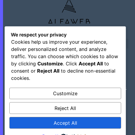
We respect your privacy
Cookies help us improve your experience,
deliver personalized content, and analyze
traffic. You can choose which cookies to allow
by clicking
Customize
. Click
Accept All
to
©+2026 Outsourcing Network Intelligence
consent or
Reject All
to decline non-essential
cookies.
Découvrez Des Astuces, Des Hacks Et Des
Customize
Outils Régulièrement En Mettant Ce Site
Dans Vos Favoris.
Reject All
Accept All
>> Tous Les Hacks Sont Ici