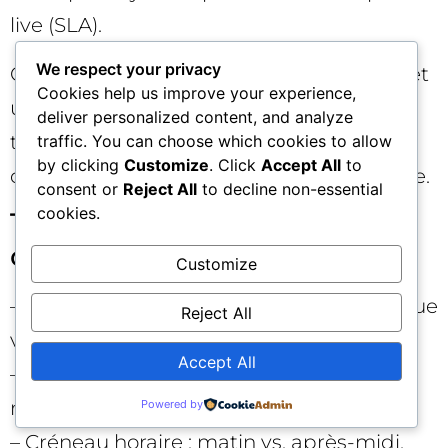
live (SLA).
We respect your privacy
Créez un tableau de bord par webinaire et
Cookies help us improve your experience,
un autre cumulant le programme sur le
deliver personalized content, and analyze
trimestre. Objectif : itérer vite, arrêter ce
traffic. You can choose which cookies to allow
by clicking
Customize
. Click
Accept All
to
qui ne marche pas, scaler ce qui performe.
consent or
Reject All
to decline non-essential
cookies.
Tests d’optimisation à lancer
ce trimestre 🧪
Customize
– A/B testing des titres (bénéfice spécifique
Reject All
vs. approche « framework »).
Accept All
– Format : panel vs. atelier, 45 min vs. 30
min.
Powered by
– Créneau horaire : matin vs. après-midi,