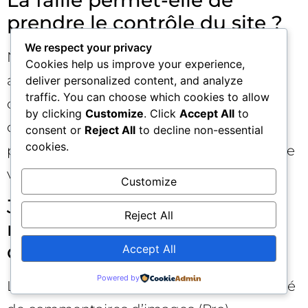
prendre le contrôle du site ?
We respect your privacy
Non. Il s’agit d’une modification non
Cookies help us improve your experience,
autorisée de données (suppression de
deliver personalized content, and analyze
traffic. You can choose which cookies to allow
commentaires d’images). Il n’y a pas
by clicking
Customize
. Click
Accept All
to
d’exécution de code ou d’escalade de
consent or
Reject All
to decline non-essential
cookies.
privilèges signalées dans le cadre de cette
vulnérabilité précise.
Customize
Je n’utilise pas la version Pro
Reject All
ni les commentaires
d’images. Suis-je concerné ?
Accept All
Powered by
L’exploitation décrite cible la fonctionnalité