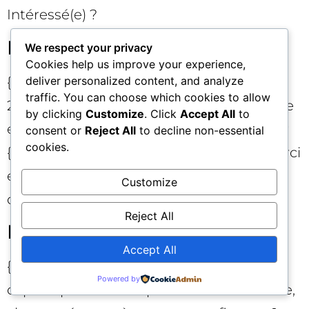
Intéressé(e) ?
Innovant et différenciant
We respect your privacy
Cookies help us improve your experience,
{Prénom}, meilleurs vœux ! Pour célébrer
deliver personalized content, and analyze
traffic. You can choose which cookies to allow
2025, découvrez votre vidéo personnalisée
by clicking
Customize
. Click
Accept All
to
et 3 recommandations actionnables pour
consent or
Reject All
to decline non-essential
cookies.
{Entreprise}. C’est notre façon de dire merci
et de vous aider à prendre une longueur
Customize
d’avance. 🚀
Reject All
Éco-responsable et engagé
Accept All
{Prénom}, en 2025, nous poursuivons un
Powered by
cap : impact et transparence. Cette année,