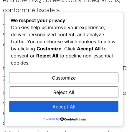
conformité fiscale ».
We respect your privacy
– Création d’un comparatif neutre et
Cookies help us improve your experience,
sourcé avec critères pondérés (sécurité,
deliver personalized content, and analyze
traffic. You can choose which cookies to allow
coûts, support, intégrations).
by clicking
Customize
. Click
Accept All
to
consent or
Reject All
to decline non-essential
– Publication d’une étude originale sur la
cookies.
fraude aux notes de frais, avec données FR
Customize
2026, citée par 3 médias métiers.
Reject All
Résultat en 90 jours : +22 points de part de
voix générative moyenne sur 4 sujets,
Accept All
citation en top 3 sources dans AIO sur 2
Powered by
sujets décisionnels, et hausse corrélée de