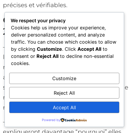
précises et vérifiables.
Ce qui nous attend en
We respect your privacy
Cookies help us improve your experience,
2026–2027 🔮
deliver personalized content, and analyze
traffic. You can choose which cookies to allow
– Plus de grounding. Gemini illustre déjà
by clicking
Customize
. Click
Accept All
to
consent or
Reject All
to decline non-essential
l’intérêt d’un ancrage cartographique
cookies.
robuste. On peut s’attendre à des
assistants encore plus attachés à des
Customize
sources “garanties”, améliorant l’exactitude
Reject All
mais durcissant l’accès à la
recommandation.
Accept All
Powered by
– Citations et justifications. Les IA
expliqueront davantage “pourquoi” elles