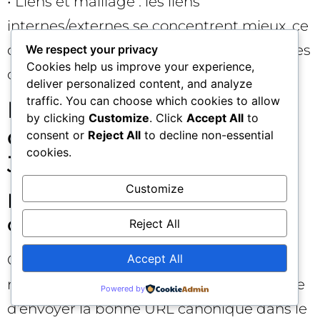
• Liens et maillage : les liens
internes/externes se concentrent mieux, ce
qui clarifie le signal d’autorité de vos pages
We respect your privacy
Cookies help us improve your experience,
canoniques.
deliver personalized content, and analyze
traffic. You can choose which cookies to allow
FAQ express sur l’URL
by clicking
Customize
. Click
Accept All
to
canonique en contexte
consent or
Reject All
to decline non-essential
cookies.
JavaScript 💬
Customize
Est-ce grave d’injecter la
canonique via JavaScript ?
Reject All
Accept All
Google le supporte, mais ce n’est pas
recommandé. Le scénario le plus sûr reste
Powered by
d’envoyer la bonne URL canonique dans le