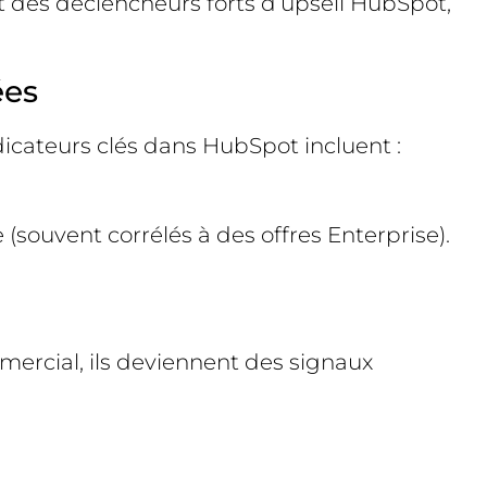
des déclencheurs forts d’upsell HubSpot,
ées
dicateurs clés dans HubSpot incluent :
 (souvent corrélés à des offres Enterprise).
mercial, ils deviennent des signaux