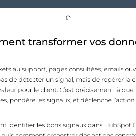
omment transformer vos don
ckets au support, pages consultées, emails ou
 pas de détecter un signal, mais de repérer l
eur pour le client. C’est précisément là que
es, pondère les signaux, et déclenche l’acti
t identifier les bons signaux dans HubSpot CRM
 puis comment orchestrer des actions concrètes