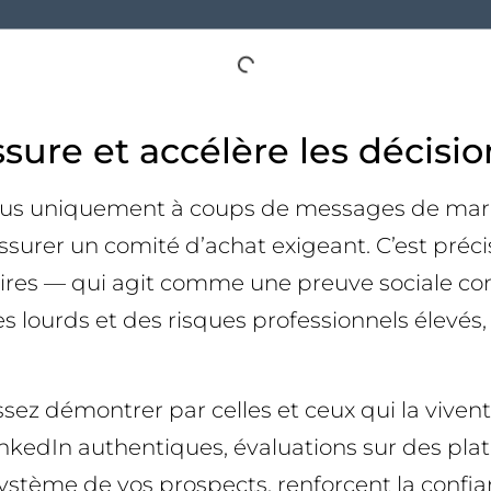
sure et accélère les décisio
lus uniquement à coups de messages de marque.
assurer un comité d’achat exigeant. C’est pré
naires — qui agit comme une preuve sociale con
es lourds et des risques professionnels élev
issez démontrer par celles et ceux qui la vive
LinkedIn authentiques, évaluations sur des p
système de vos prospects, renforcent la confian