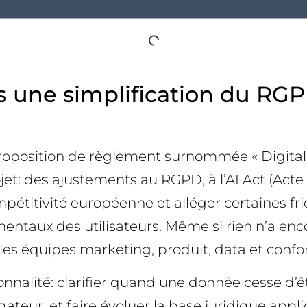
s une simplification du RGPD
oposition de règlement surnommée « Digital 
 des ajustements au RGPD, à l’AI Act (Acte sur
ompétitivité européenne et alléger certaines fr
entaux des utilisateurs. Même si rien n’a enco
es équipes marketing, produit, data et confo
onnalité: clarifier quand une donnée cesse d’ê
ateur, et faire évoluer la base juridique appl