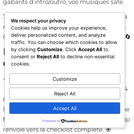
gabarits d’intro/outro, vos musiques safe.
7) Publiez et bouclez: programmez, lisez la
We respect your privacy
rétention, itérez sur l’accroche et le milieu.
Cookies help us improve your experience,
deliver personalized content, and analyze
Conservez ce qui marche, retirez le reste. 🔄
traffic. You can choose which cookies to allow
Deux exemples concrets
by clicking
Customize
. Click
Accept All
to
consent or
Reject All
to decline non-essential
de conversion
cookies.
• Article “7 idées pour booster vos emails”
Customize
→ Série de 4 vidéos courtes: (1) L’objet en 4
Reject All
mots, (2) La pré-en-tête qui double
Accept All
l’ouverture, (3) Le test A/B que personne ne
fait, (4) Le CTA qui appelle l’œil. Chaque clip
Powered by
renvoie vers la checklist complète. 🎯