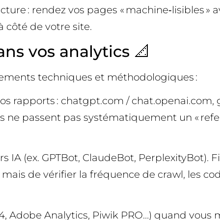
cture : rendez vos pages « machine‑lisibles » 
à côté de votre site.
ans vos analytics 📐
ustements techniques et méthodologiques :
s rapports : chatgpt.com / chat.openai.com, g
s ne passent pas systématiquement un « referre
ers IA (ex. GPTBot, ClaudeBot, PerplexityBot). 
», mais de vérifier la fréquence de crawl, les c
4, Adobe Analytics, Piwik PRO…) quand vous mo