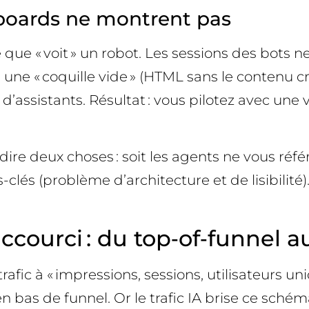
oards ne montrent pas
e que « voit » un robot. Les sessions des bots 
ne « coquille vide » (HTML sans le contenu cri
’assistants. Résultat : vous pilotez avec une vu
ir dire deux choses : soit les agents ne vous ré
-clés (problème d’architecture et de lisibilité)
courci : du top‑of‑funnel au «
afic à « impressions, sessions, utilisateurs un
en bas de funnel. Or le trafic IA brise ce schéma