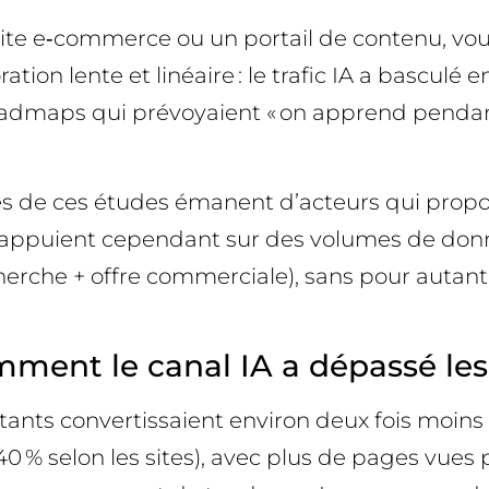
site e‑commerce ou un portail de contenu, vous 
ration lente et linéaire : le trafic IA a bascu
dmaps qui prévoyaient « on apprend pendant 1
nes de ces études émanent d’acteurs qui propo
 s’appuient cependant sur des volumes de donné
che + offre commerciale), sans pour autant igno
omment le canal IA a dépassé les
istants convertissaient environ deux fois moins 
0 % selon les sites), avec plus de pages vues 