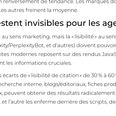
un renversement de tendance. Les marques don
Les autres freinent la moyenne.
ent invisibles pour les agents
» au sens marketing, mais la « lisibilité » au s
/PerplexityBot, et d’autres) doivent pouvoir ex
es modernes reposent sur des rendus JavaScr
t les informations cruciales.
 écarts de « lisibilité de citation » de 30 % à 6
 recherche interne, blogs/éditoriaux, fiches p
peuvent obtenir des résultats radicalement dif
t l’autre les enferme derrière des scripts, de