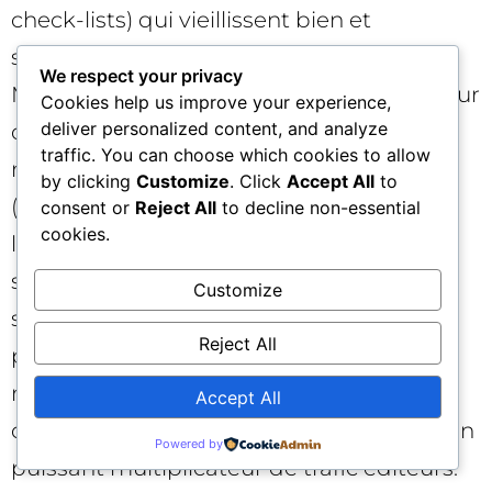
check-lists) qui vieillissent bien et
sécurisent un socle organique stable. –
We respect your privacy
Mettez en avant la crédibilité : fiches auteur
Cookies help us improve your experience,
deliver personalized content, and analyze
détaillées, sources citées, transparence
traffic. You can choose which cookies to allow
méthodologique, preuves d’expérience
by clicking
Customize
. Click
Accept All
to
(photos terrain, documents). – Structurez
consent or
Reject All
to decline non-essential
cookies.
les réponses : intertitres clairs, encadrés
synthétiques, schéma FAQ, données
Customize
structurées. – Nettoyez les contenus
Reject All
pauvres ou redondants et optimisez le
maillage interne pour guider l’utilisateur
Accept All
d’un sujet à l’autre — la recirculation est un
Powered by
puissant multiplicateur de trafic éditeurs.