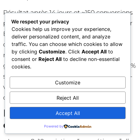
Résultat après 14 jours et ~150 conversions
We respect your privacy
par cellule : CTR +38 % sur A, CVR +15 % sur
Cookies help us improve your experience,
B, ROAS +28 % sur C en retargeting. En
deliver personalized content, and analyze
consolidant A pour le prospecting et B en
traffic. You can choose which cookies to allow
by clicking
Customize
. Click
Accept All
to
middle funnel, la marque réduit son CPA
consent or
Reject All
to decline non-essential
global de 22 % tout en augmentant de 16 %
cookies.
ses conversions incrémentales. Les micro-
Customize
variations n’avaient jamais permis
d’atteindre ce niveau de clarté.
Reject All
Erreurs fréquentes à
Accept All
éviter ⚠️
Powered by