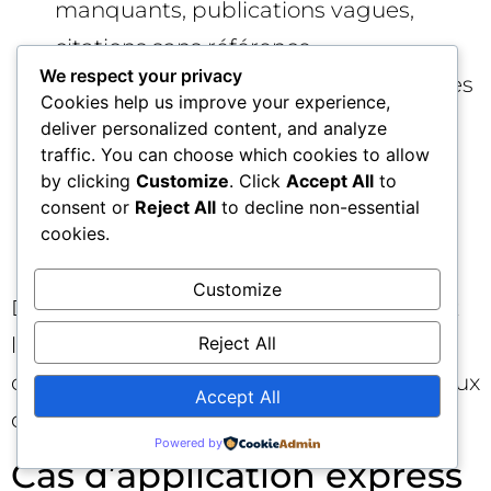
manquants, publications vagues,
citations sans référence.
We respect your privacy
Catégorisation erronée : confondre des
Cookies help us improve your experience,
segments adjacents, amalgamer des
deliver personalized content, and analyze
traffic. You can choose which cookies to allow
pains-point différents.
by clicking
Customize
. Click
Accept All
to
Confiance illusoire : ton catégorique
consent or
Reject All
to decline non-essential
pour une zone grise (marché
cookies.
émergent, données lacunaires).
Customize
Dès que vous en repérez une, enclenchez
Reject All
l’avocat du diable et montez le niveau
d’exigence de preuves. C’est moins coûteux
Accept All
que de corriger après lancement.
Powered by
Cas d’application express