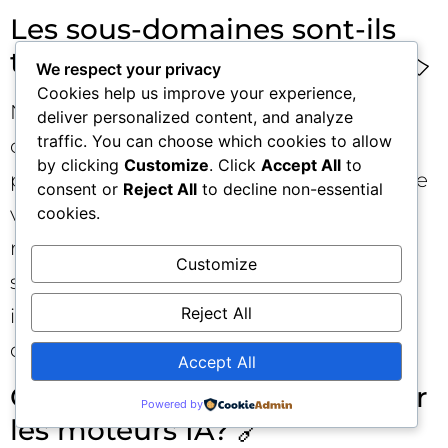
Les sous-domaines sont-ils
tous mauvais pour le SEO? 🏷️
We respect your privacy
Cookies help us improve your experience,
Non. Les sous-domaines “propres” et
deliver personalized content, and analyze
traffic. You can choose which cookies to allow
contrôlés (blog.votredomaine.com)
by clicking
Customize
. Click
Accept All
to
peuvent très bien performer. Le problème
consent or
Reject All
to decline non-essential
vise surtout les sous-domaines gratuits
cookies.
massifs et ouverts, souvent hantés par le
Customize
spam. Ce “voisinage” altère les signaux
Reject All
initiaux. Si vous démarrez sérieux, un
domaine dédié est un meilleur pari.
Accept All
Comment rester “citable” par
Powered by
les moteurs IA? 🔗