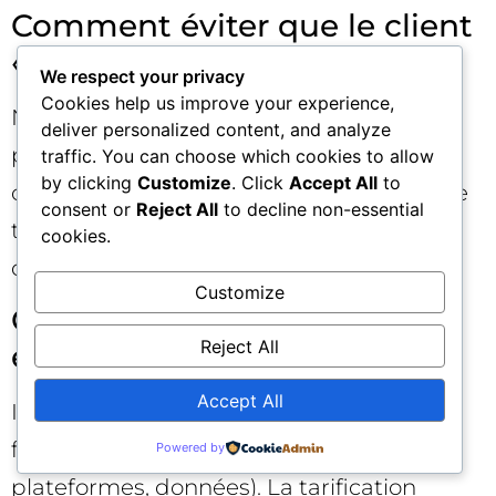
Comment éviter que le client
« contrôle votre chrono » ?
We respect your privacy
Cookies help us improve your experience,
Ne vendez pas du temps. Vendez un
deliver personalized content, and analyze
parcours vers un résultat avec jalons,
traffic. You can choose which cookies to allow
by clicking
Customize
. Click
Accept All
to
critères d’acceptation, et gouvernance. Le
consent or
Reject All
to decline non-essential
temps devient une variable interne
cookies.
d’exécution.
Customize
Que faire si les hypothèses
Reject All
externes changent ?
Accept All
Incluez des clauses de révision liées aux
facteurs hors contrôle (marché,
Powered by
plateformes, données). La tarification