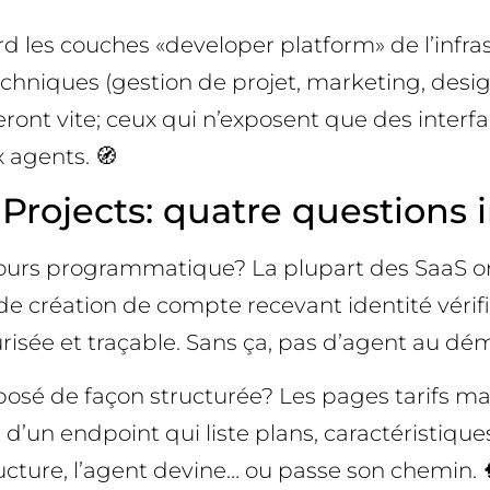
bord les couches «developer platform» de l’infras
ques (gestion de projet, marketing, design), p
ceront vite; ceux qui n’exposent que des inter
x agents. 🧭
pe Projects: quatre question
cours programmatique? La plupart des SaaS o
de création de compte recevant identité vérifié
risée et traçable. Sans ça, pas d’agent au dé
xposé de façon structurée? Les pages tarifs m
’un endpoint qui liste plans, caractéristique
ructure, l’agent devine… ou passe son chemin. 