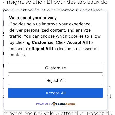
• Insight: solution BI pour des tableaux de
bord partagés et des alertes proactives.
We respect your privacy
Erreurs courantes qui
Cookies help us improve your experience,
deliver personalized content, and analyze
sabotent une stratégie
traffic. You can choose which cookies to allow
PPC (et comment les
by clicking
Customize
. Click
Accept All
to
consent or
Reject All
to decline non-essential
éviter) ⚠️
cookies.
Optimiser le mauvais signal
Customize
Se focaliser sur le volume de leads ou sur
Reject All
un CPA bas sans regard sur la qualification
Accept All
détruit la rentabilité. Corrigez en important
le revenu/marge réel et en pondérant les
Powered by
conversions par valeur attendue. Passez du