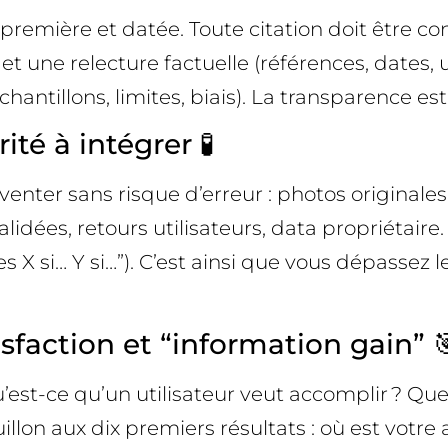
e première et datée. Toute citation doit être c
et une relecture factuelle (références, dates, 
antillons, limites, biais). La transparence est
té à intégrer 🧪
enter sans risque d’erreur : photos originales,
validées, retours utilisateurs, data propriétai
es X si… Y si…”). C’est ainsi que vous dépassez
tisfaction et “information gain” 
st-ce qu’un utilisateur veut accomplir ? Quell
illon aux dix premiers résultats : où est votr