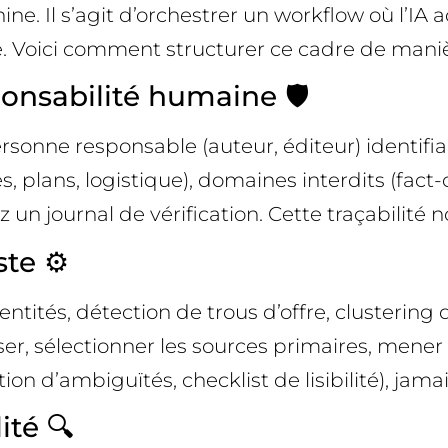
ne. Il s’agit d’orchestrer un workflow où l’IA a
ne. Voici comment structurer ce cadre de maniè
onsabilité humaine 🛡️
onne responsable (auteur, éditeur) identifiab
es, plans, logistique), domaines interdits (fact-
un journal de vérification. Cette traçabilité n
te ⚙️
ntités, détection de trous d’offre, clustering 
ser, sélectionner les sources primaires, mener 
ction d’ambiguïtés, checklist de lisibilité), ja
ité 🔍