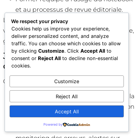
et au processus de revue éditoriale.
Livrables : scripts opérationnels, prompts
We respect your privacy
Cookies help us improve your experience,
versionnés, premier tableau de bord pilote,
deliver personalized content, and analyze
guide interne. 🧑‍🏫
traffic. You can choose which cookies to allow
by clicking
Customize
. Click
Accept All
to
Jours 61–90 : déploiement et
consent or
Reject All
to decline non-essential
optimisation
cookies.
Objectifs :
Customize
Étendre aux autres lots, industrialiser la
Reject All
boucle collecte → décision → exécution
Accept All
→ mesure.
Powered by
Ajouter une couche qualité :