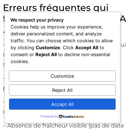
Erreurs fréquentes qui
font perdre des sources IA
We respect your privacy
⚠️
Cookies help us improve your experience,
deliver personalized content, and analyze
traffic. You can choose which cookies to allow
– Pages “minces” (moins de 1 000 mots) qui
by clicking
Customize
. Click
Accept All
to
répondent à une seule micro-intention
consent or
Reject All
to decline non-essential
cookies.
sans tableau ni donnée exploitable.
Customize
– Informations clés enfouies en bas de
page. Les IA citent peu les conclusions.
Reject All
– Titres vagues, H2/H3 non descriptifs,
Accept All
colonnes sans libellés clairs.
Powered by
– Absence de fraîcheur visible (pas de date