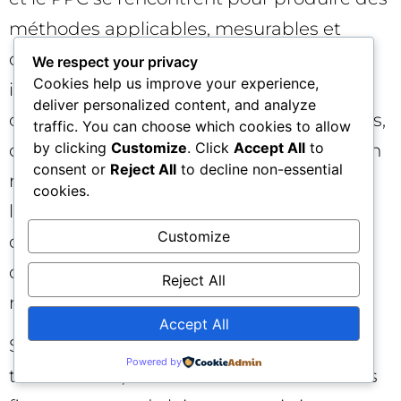
méthodes applicables, mesurables et
durables. Les approches qui y émergent
We respect your privacy
Cookies help us improve your experience,
influenceront les standards de 2027 :
deliver personalized content, and analyze
comment on gagne dans les AI Overviews,
traffic. You can choose which cookies to allow
by clicking
Customize
. Click
Accept All
to
comment on gouverne la donnée dans un
consent or
Reject All
to decline non-essential
monde privacysafe, comment on mesure
cookies.
l’incrémental plutôt que le vanity, et
Customize
comment on conçoit des expériences
compatibles avec des agents qui
Reject All
naviguent à notre place.
Accept All
Si vous avez construit une méthode qui
Powered by
tient la route, des résultats dont vous êtes