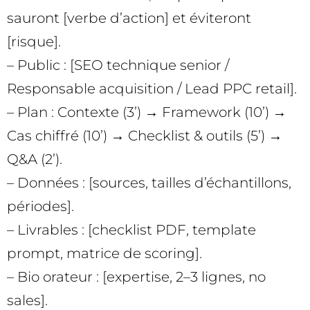
sauront [verbe d’action] et éviteront
[risque].
– Public : [SEO technique senior /
Responsable acquisition / Lead PPC retail].
– Plan : Contexte (3’) → Framework (10’) →
Cas chiffré (10’) → Checklist & outils (5’) →
Q&A (2’).
– Données : [sources, tailles d’échantillons,
périodes].
– Livrables : [checklist PDF, template
prompt, matrice de scoring].
– Bio orateur : [expertise, 2–3 lignes, no
sales].