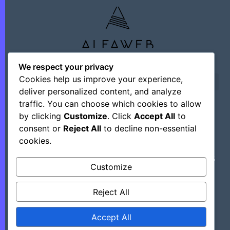
We respect your privacy
Cookies help us improve your experience,
deliver personalized content, and analyze
traffic. You can choose which cookies to allow
by clicking
Customize
. Click
Accept All
to
©+2026 Outsourcing Network Intelligence
consent or
Reject All
to decline non-essential
cookies.
Découvrez Des Astuces, Des Hacks Et Des
Customize
Outils Régulièrement En Mettant Ce Site
Dans Vos Favoris.
Reject All
Accept All
>> Tous Les Hacks Sont Ici