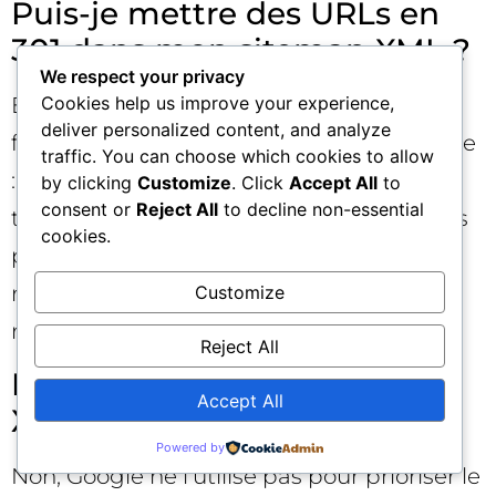
Puis-je mettre des URLs en
301 dans mon sitemap XML ?
We respect your privacy
En routine, non : ne listez que des URLs
Cookies help us improve your experience,
deliver personalized content, and analyze
finales indexables. Exception pragmatique
traffic. You can choose which cookies to allow
: durant une migration, un sitemap
by clicking
Customize
. Click
Accept All
to
consent or
Reject All
to decline non-essential
temporaire contenant les anciennes URLs
cookies.
peut accélérer la prise en compte des
redirections. Supprimez-le ensuite pour
Customize
revenir à un sitemap propre.
Reject All
La balise priority du sitemap
Accept All
XML aide-t-elle vraiment ?
Powered by
Non, Google ne l’utilise pas pour prioriser le