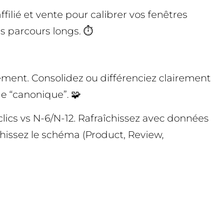
filié et vente pour calibrer vos fenêtres
s parcours longs. ⏱️
nement. Consolidez ou différenciez clairement
ge “canonique”. 🧩
clics vs N-6/N-12. Rafraîchissez avec données
chissez le schéma (Product, Review,