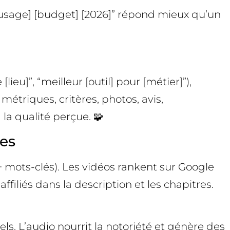
 [usage] [budget] [2026]” répond mieux qu’un
ieu]”, “meilleur [outil] pour [métier]”),
triques, critères, photos, avis,
 la qualité perçue. 🧩
ces
 mots-clés). Les vidéos rankent sur Google
ffiliés dans la description et les chapitres.
ls. L’audio nourrit la notoriété et génère des