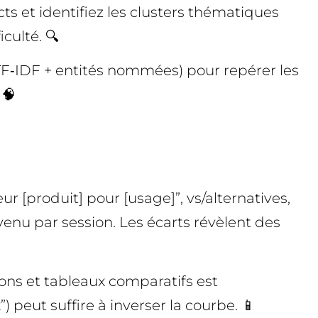
cts et identifiez les clusters thématiques
culté. 🔍
TF‑IDF + entités nommées) pour repérer les
 🧠
r [produit] pour [usage]”, vs/alternatives,
revenu par session. Les écarts révèlent des
tons et tableaux comparatifs est
 peut suffire à inverser la courbe. 📱