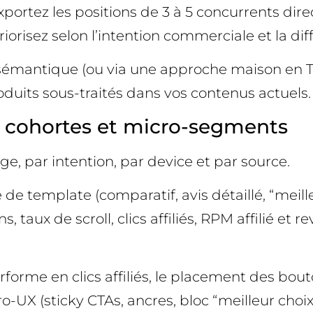
xportez les positions de 3 à 5 concurrents dire
orisez selon l’intention commerciale et la diffi
e sémantique (ou via une approche maison en 
uits sous-traités dans vos contenus actuels.
r cohortes et micro-segments
ge, par intention, par device et par source.
e template (comparatif, avis détaillé, “meilleu
 taux de scroll, clics affiliés, RPM affilié et 
forme en clics affiliés, le placement des bou
X (sticky CTAs, ancres, bloc “meilleur choix”)