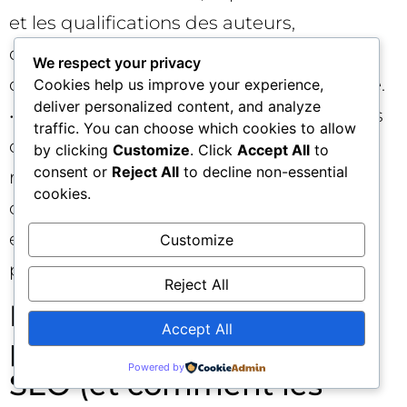
et les qualifications des auteurs,
documentez la méthodologie. Le journal
We respect your privacy
de révision devient un signal SEO critique.
Cookies help us improve your experience,
deliver personalized content, and analyze
• Éducation/formation : intégrez des plans
traffic. You can choose which cookies to allow
de cours, des exercices corrigés, des
by clicking
Customize
. Click
Accept All
to
consent or
Reject All
to decline non-essential
rubriques d’évaluation et des grilles de
cookies.
compétences — autant d’unités
extractibles qui prouvent la maîtrise
Customize
pédagogique.
Reject All
Erreurs fréquentes qui
Accept All
plombent les signaux
Powered by
SEO (et comment les