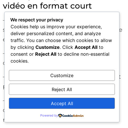
vidéo en format court
– Hook ultra clair dans les 2–3 premières
We respect your privacy
Cookies help us improve your experience,
secondes. Mentionnez le sujet à voix haute
deliver personalized content, and analyze
et à l’écran.
traffic. You can choose which cookies to allow
by clicking
Customize
. Click
Accept All
to
– Légende avec 2–3 mots-clés et entités
consent or
Reject All
to decline non-essential
cookies.
clés. Hashtags modérés mais pertinents.
Customize
– Sous-titres auto + révision. Contraste fort
pour les textes à l’écran.
Reject All
– Référencez un « hub » (page ou playlist)
Accept All
dans le profil pour regrouper le trafic et
Powered by
renforcer l’autorité.