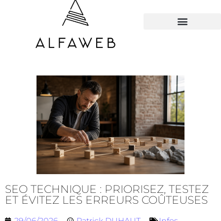
TOUS LES HACKS
SEO TECHNIQUE : PRIORISEZ, TESTEZ
ET ÉVITEZ LES ERREURS COÛTEUSES
29/06/2026
Patrick DUHAUT
Infos