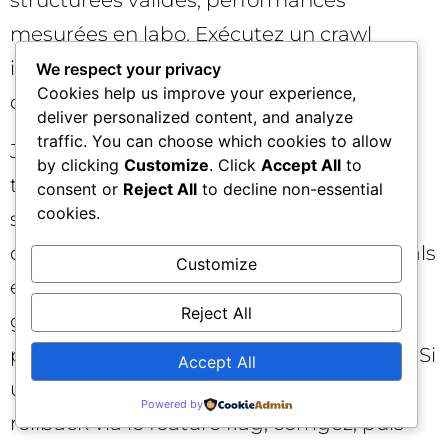
structurées valides, performances
mesurées en labo. Exécutez un crawl
intégral du périmètre concerné et
We respect your privacy
Cookies help us improve your experience,
documentez tout.
deliver personalized content, and analyze
traffic. You can choose which cookies to allow
Juste après le déploiement, surveillez en
by clicking
Customize
. Click
Accept All
to
temps rapproché : codes HTTP, erreurs
consent or
Reject All
to decline non-essential
cookies.
serveur, variations de couverture
d’indexation, logs de crawl, Core Web Vitals
Customize
en conditions réelles, trafic organique par
Reject All
gabarit. Comparez avec un crawl post-
prod pour détecter écarts et régressions. Si
Accept All
une anomalie critique apparaît, activez le
Powered by
rollback via le feature flag, corrigez, puis